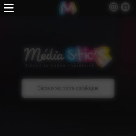
Panneau de gestion des cookies
03 20 69 19 19
59223 RONCQ
Découvrez notre catalogue