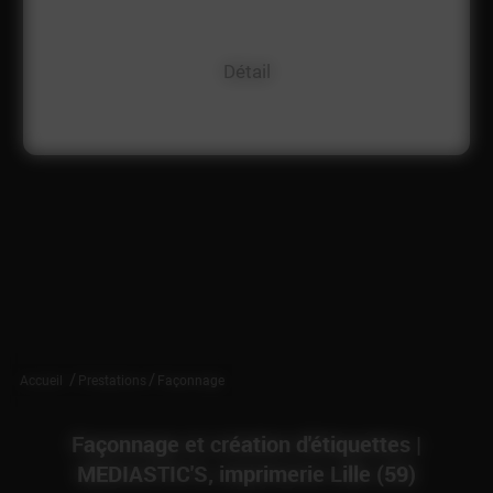
Détail
/
/
Accueil
Prestations
Façonnage
Façonnage et création d'étiquettes |
MEDIASTIC'S, imprimerie Lille (59)