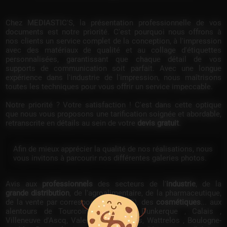
Chez MEDIASTIC'S,
la présentation professionnelle de vos
documents est notre priorité. C'est pourquoi nous offrons à
nos clients un service complet de la conception, à l'impression
avec des matériaux de qualité et au collage d'étiquettes
personnalisées, garantissant que chaque détail de vos
supports de communication soit parfait. Avec une longue
expérience dans l'industrie de l'impression, nous maîtrisons
toutes les techniques pour vous offrir un service impeccable.
Notre priorité ? Votre satisfaction ! C'est dans cette optique
que nous vous proposons une tarification soignée et abordable,
retranscrite en détails au sein de votre
devis gratuit
.
Afin de mieux apprécier la qualité de nos réalisations, nous
vous invitons à parcourir nos différentes galeries photos.
Avis aux
professionnels
des secteurs de l'
industrie
, de la
grande distribution
, de l'agroalimentaire, de la pharmaceutique,
de la vente par correspondance (VPC), des
cosmétiques
... aux
alentours de Tourcoing, Roubaix , Dunkerque , Calais ,
Villeneuve d'Ascq, Valenciennes , Arras, Wattrelos , Boulogne-