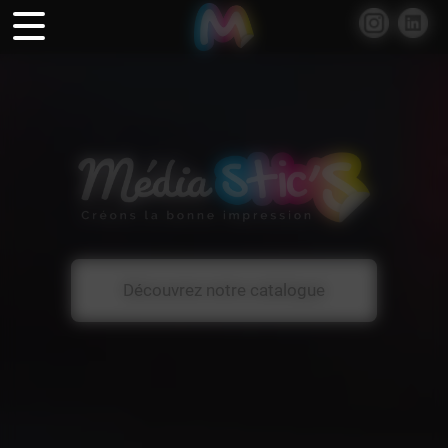
Panneau de gestion des cookies
03 20 69 19 19
59223 RONCQ
Découvrez notre catalogue