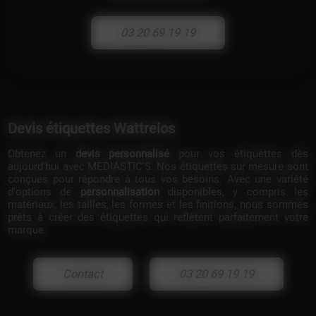
03 20 69 19 19
Devis étiquettes Wattrelos
Obtenez un
devis personnalisé
pour vos étiquettes dès
aujourd'hui avec MEDIASTIC'S. Nos étiquettes sur mesure sont
conçues pour répondre à tous vos besoins. Avec une variété
d'options de
personnalisation
disponibles, y compris les
matériaux, les tailles, les formes et les finitions, nous sommes
prêts à créer des étiquettes qui reflètent parfaitement votre
marque.
Contact
03 20 69 19 19